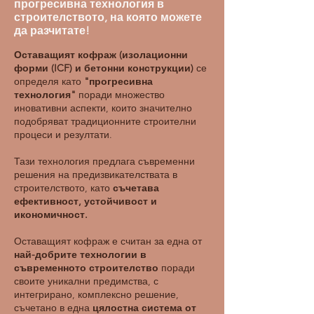
прогресивна технология в
строителството, на която можете
да разчитате!
Оставащият кофраж (изолационни
форми (ICF) и бетонни конструкции)
се
определя като
"прогресивна
технология"
поради множество
иновативни аспекти, които значително
подобряват традиционните строителни
процеси и резултати.
Тази технология предлага съвременни
решения на предизвикателствата в
строителството, като
съчетава
ефективност, устойчивост и
икономичност.
Оставащият кофраж е считан за една от
най-добрите технологии в
съвременното строителство
поради
своите уникални предимства, с
интегрирано, комплексно решение,
съчетано в една
цялостна система от