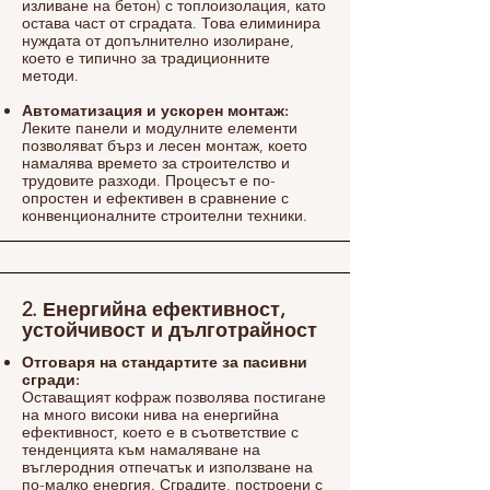
изливане на бетон) с топлоизолация, като
остава част от сградата. Това елиминира
нуждата от допълнително изолиране,
което е типично за традиционните
методи.​
Автоматизация и ускорен монтаж:
Леките панели и модулните елементи
позволяват бърз и лесен монтаж, което
намалява времето за строителство и
трудовите разходи. Процесът е по-
опростен и ефективен в сравнение с
конвенционалните строителни техники.
2. Енергийна ефективност,
устойчивост и дълготрайност
Отговаря на стандартите за пасивни
сгради:
Оставащият кофраж позволява постигане
на много високи нива на енергийна
ефективност, което е в съответствие с
тенденцията към намаляване на
въглеродния отпечатък и използване на
по-малко енергия. Сградите, построени с