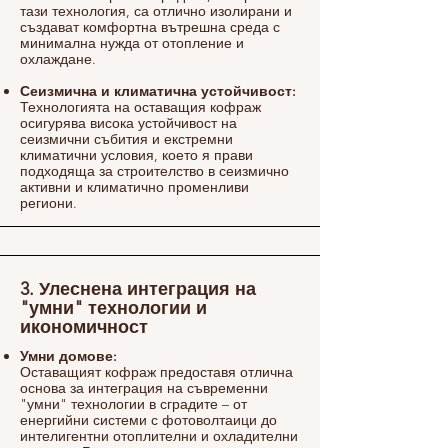
тази технология, са отлично изолирани и
създават комфортна вътрешна среда с
минимална нужда от отопление и
охлаждане.
Сеизмична и климатична устойчивост:
Технологията на оставащия кофраж
осигурява висока устойчивост на
сеизмични събития и екстремни
климатични условия, което я прави
подходяща за строителство в сеизмично
активни и климатично променливи
региони.
3. Улеснена интеграция на
"умни" технологии и
икономичност
Умни домове:
Оставащият кофраж предоставя отлична
основа за интеграция на съвременни
"умни" технологии в сградите – от
енергийни системи с фотоволтаици до
интелигентни отоплителни и охладителни