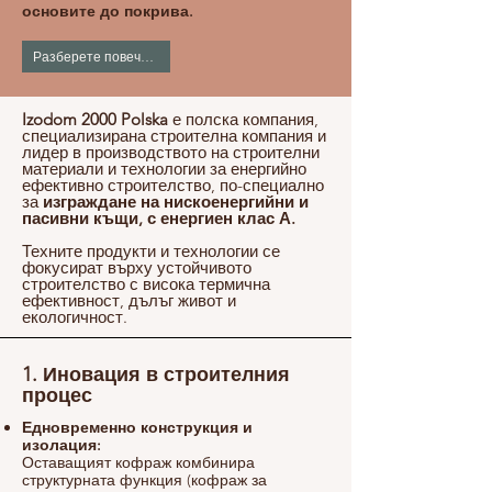
основите до покрива.
Разберете повече...
Izodom 2000 Polska
е полска компания,
специализирана строителна компания и
лидер в производството на строителни
материали и технологии за енергийно
ефективно строителство, по-специално
за
изграждане на нискоенергийни и
пасивни къщи, с енергиен клас А.
Техните продукти и технологии се
фокусират върху устойчивото
строителство с висока термична
ефективност, дълъг живот и
екологичност.
1. Иновация в строителния
процес
Едновременно конструкция и
изолация:
Оставащият кофраж комбинира
структурната функция (кофраж за