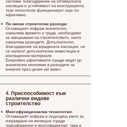
системи. Благодарение на оптималната
изолация и устойчивост на конструкцията,
тези технологии функционират още по-
ефективно.
По-ниски строителни разходи:
Оставащият кофраж значително
намалява времето и труда, необходими
за завършване на строителството, което
намалява разходите. Допълнително,
благодарение на вградената изолация, не
се налагат допълнителни инвестиции в
изолационни материали.
Енергийно ефективните сгради водят до
значителни икономии в разходите за
енергия през целия им живот.
4. Приспособимост към
различни
видове
строителство
Многофункционална технология:
Оставащият кофраж е подходящ както за
изграждане на жилищни сгради
(еднофамилни и многофамилни), така и